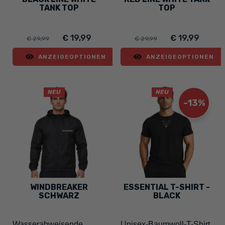
TANK TOP
TOP
€ 19,99
€ 19,99
€ 29,99
€ 29,99
ANZEIGEOPTIONEN
ANZEIGEOPTIONEN
NEU
NEU
-13%
WINDBREAKER
ESSENTIAL T-SHIRT -
SCHWARZ
BLACK
Wasserabweisende
Unisex-Baumwoll-T-Shirt