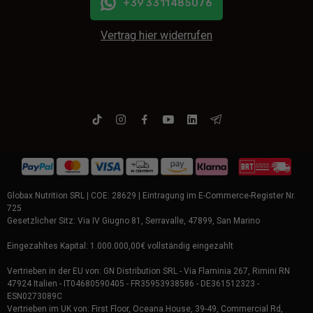
+39 3311485076
Vertrag hier widerrufen
Globax Nutrition SRL | COE: 28629 | Eintragung im E-Commerce-Register Nr.
725
Gesetzlicher Sitz: Via IV Giugno 81, Serravalle, 47899, San Marino
Eingezahltes Kapital: 1.000.000,00€ vollständig eingezahlt
Vertrieben in der EU von: GN Distribution SRL - Via Flaminia 267, Rimini RN
47924 Italien - IT04680590405 - FR35953938586 - DE361512323 -
ESN0273089C
Vertrieben im UK von: First Floor, Oceana House, 39-49, Commercial Rd,