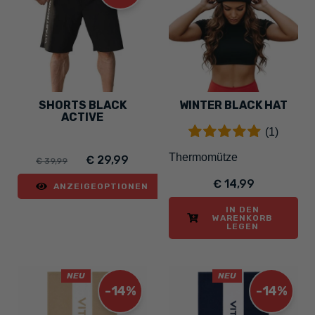
SHORTS BLACK
WINTER BLACK HAT
ACTIVE
(1)
Thermomütze
€ 29,99
€ 39,99
€ 14,99
ANZEIGEOPTIONEN
IN DEN
WARENKORB
LEGEN
NEU
NEU
-14%
-14%