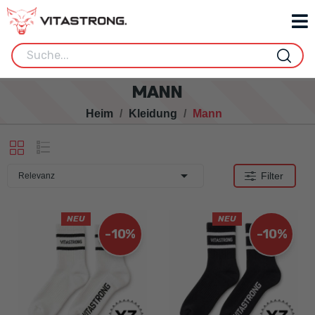
MANN
Heim
Kleidung
Mann

Filter
Relevanz
NEU
NEU
-10%
-10%