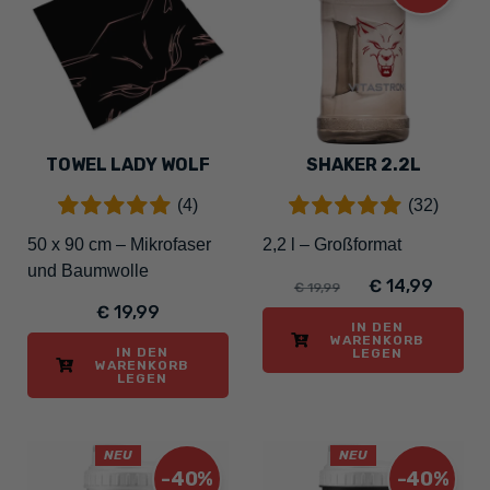
TOWEL LADY WOLF
SHAKER 2.2L
(4)
(32)
50 x 90 cm – Mikrofaser
2,2 l – Großformat
und Baumwolle
€ 14,99
€ 19,99
€ 19,99
IN DEN
WARENKORB
IN DEN
LEGEN
WARENKORB
LEGEN
NEU
NEU
-40%
-40%