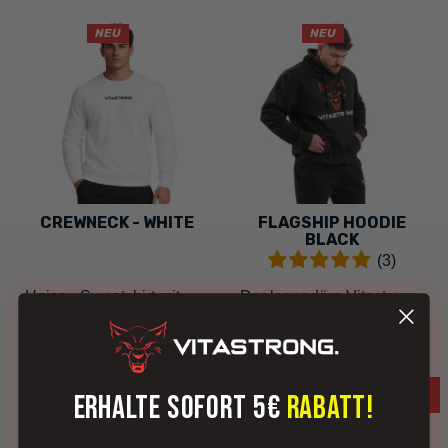
NEU
NEU
CREWNECK - WHITE
FLAGSHIP HOODIE
BLACK
(3)
Unisex-Sweatshirt mit
Der legendäre Vitastrong-
Rundhalsausschnitt
Stil
€ 34,99
€ 39,99
ANZEIGEOPTIONEN
ANZEIGEOPTIONEN
ERHALTE SOFORT 5€
RABATT!