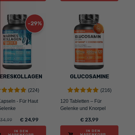
-29%
ERESKOLLAGEN
GLUCOSAMINE
(224)
(216)
apseln - Für Haut
120 Tabletten – Für
Gelenke
Gelenke und Knorpel
€ 24,99
€ 23,99
 34,99
IN DEN
IN DEN
WARENKORB
WARENKORB