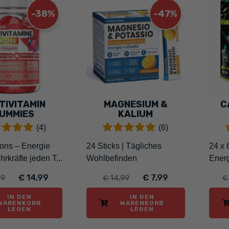
-38%
-47%
TIVITAMIN
MAGNESIUM &
C
UMMIES
KALIUM
(4)
(6)
ons – Energie
24 Sticks | Tägliches
24 x 
rkräfte jeden T...
Wohlbefinden
Energ
€ 14,99
€ 7,99
99
€ 14,99
€
IN DEN
IN DEN
WARENKORB
WARENKORB
LEGEN
LEGEN