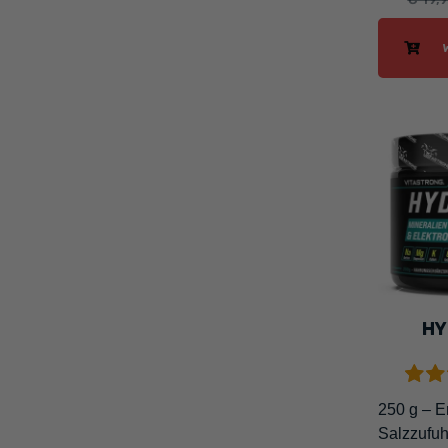
HY
250 g – E
Salzzufuh