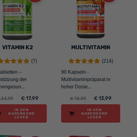
VITAMIN K2
MULTIVITAMIN
(7)
(214)
abletten –
90 Kapseln -
stützung der
Multivitaminpräparat in
hengesun...
hoher Dosie...
€ 17,99
€ 13,99
 24,99
€ 14,99
IN DEN
IN DEN
WARENKORB
WARENKORB
LEGEN
LEGEN