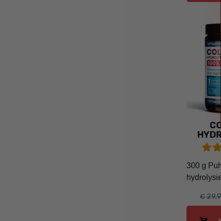
C
HYDR
300 g Pul
hydrolysi
€ 29,