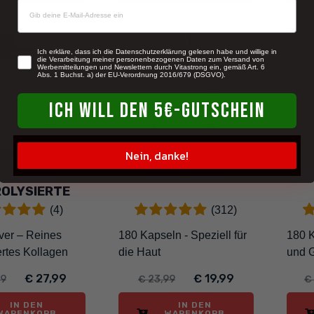
newsletter
-7%
-17%
Ich erkläre, dass ich die Datenschutzerklärung gelesen habe und willige in
die Verarbeitung meiner personenbezogenen Daten zum Versand von
Werbemitteilungen und Newslettern durch Vitastrong ein, gemäß Art. 6
Abs. 1 Buchst. a) der EU-Verordnung 2016/679 (DSGVO).
ICH WILL DEN 5€-GUTSCHEIN
Nein, danke!
OLLAGEN
KOLLAGEN
ME
OLYSIERTE
(4)
(312)
ver – Reines
180 Kapseln - Speziell für
180 K
ertes Kollagen
die Haut
und 
€ 27,99
€ 19,99
99
€ 23,99
€
IN DEN
IN DEN
WARENKORB
WARENKORB