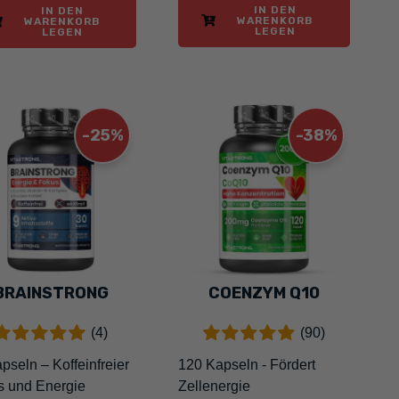
IN DEN
IN DEN
WARENKORB
WARENKORB
LEGEN
LEGEN
-25%
-38%
BRAINSTRONG
COENZYM Q10
(4)
(90)
pseln – Koffeinfreier
120 Kapseln - Fördert
s und Energie
Zellenergie