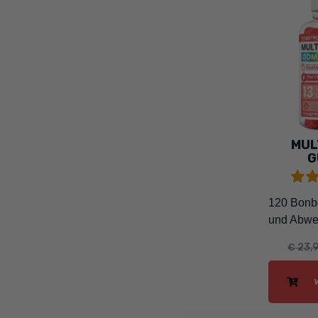
MUL
G
120 Bonb
und Abweh
€ 23,