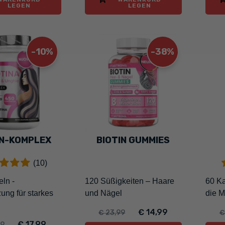
LEGEN
LEGEN
-10%
-38%
IN-KOMPLEX
BIOTIN GUMMIES
(10)
ln -
120 Süßigkeiten – Haare
60 Ka
ung für starkes
und Nägel
die M
€ 14,99
€ 23,99
€
€ 17,99
99