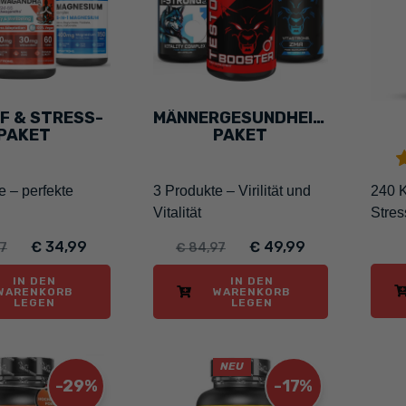
F & STRESS-
MÄNNERGESUNDHEIT-
PAKET
PAKET
e – perfekte
3 Produkte – Virilität und
240 
Vitalität
Stres
€ 34,99
€ 49,99
97
€ 84,97
IN DEN
IN DEN
WARENKORB
WARENKORB
LEGEN
LEGEN
NEU
-29%
-17%