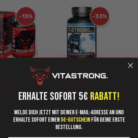
-13%
-33%
TOBOOSTER
T-STRONG 2.0
(195)
(67)
ERHALTE SOFORT 5€
RABATT!
 - Steigert die
120 Kapseln -
120 K
onproduktion
Testosteronunterstützung
Energ
Melde dich jetzt mit deiner E-Mail-Adresse an und
€ 34,99
€ 19,99
99
€ 29,99
€
erhalte sofort einen
5€-Gutschein
für deine erste
Bestellung.
IN DEN
IN DEN
WARENKORB
WARENKORB
LEGEN
LEGEN