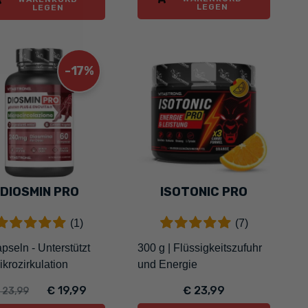
LEGEN
LEGEN
-17%
DIOSMIN PRO
ISOTONIC PRO
(1)
(7)
pseln - Unterstützt
300 g | Flüssigkeitszufuhr
ikrozirkulation
und Energie
€ 19,99
€ 23,99
 23,99