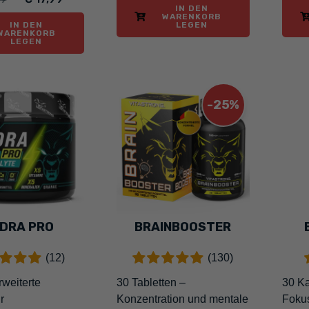
IN DEN
WARENKORB
IN DEN
LEGEN
WARENKORB
LEGEN
-25%
DRA PRO
BRAINBOOSTER
(12)
(130)
rweiterte
30 Tabletten –
30 Ka
r
Konzentration und mentale
Foku