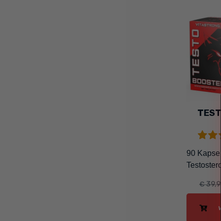
TES
90 Kapseln
Testoster
€ 39,