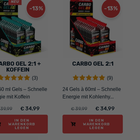
NEU
-13%
-13%
ARBO GEL 2:1 +
CARBO GEL 2:1
KOFFEIN
(3)
(9)
60 ml Gels – Schnelle
24 Gels à 60ml – Schnelle
ie mit Koffein
Energie mit Kohlenhy...
€ 34,99
€ 34,99
 39,99
€ 39,99
IN DEN
IN DEN
WARENKORB
WARENKORB
LEGEN
LEGEN