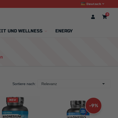
Deutsch
0
IT UND WELLNESS
ENERGY
en

Sortiere nach:
Relevanz
NEU
-9%