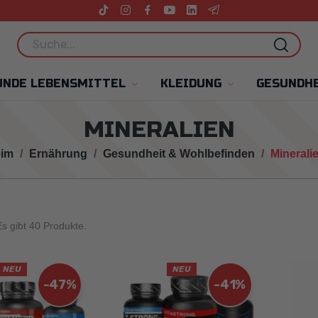
UNDE LEBENSMITTEL
KLEIDUNG
GESUNDHE
MINERALIEN
im
Ernährung
Gesundheit & Wohlbefinden
Minerali
s gibt 40 Produkte.
NEU
NEU
-47%
-41%