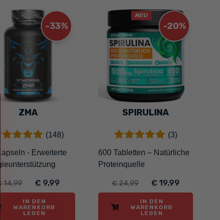
NEU
-33%
-20%
ZMA
SPIRULINA
(148)
(3)
apseln - Erweiterte
600 Tabletten – Natürliche
ieunterstützung
Proteinquelle
€ 9,99
€ 19,99
 14,99
€ 24,99
IN DEN
IN DEN
WARENKORB
WARENKORB
LEGEN
LEGEN