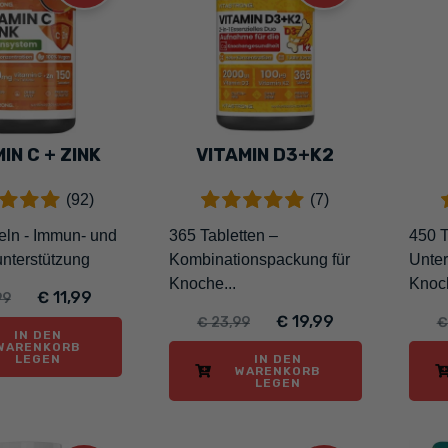
IN C + ZINK
VITAMIN D3+K2
(92)
(7)
ln - Immun- und
365 Tabletten –
450 T
nterstützung
Kombinationspackung für
Unter
Knoche...
Knoc
€ 11,99
99
€ 19,99
€ 23,99
€
IN DEN
WARENKORB
LEGEN
IN DEN
WARENKORB
LEGEN