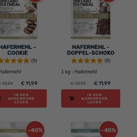
HAFERMEHL -
HAFERMEHL -
COOKIE
DOPPEL-SCHOKO
(9)
(9)
Hafermehl
1 kg - Hafermehl
€ 11,99
€ 11,99
 19,99
€ 19,99
IN DEN
IN DEN
WARENKORB
WARENKORB
LEGEN
LEGEN
-40%
-40%