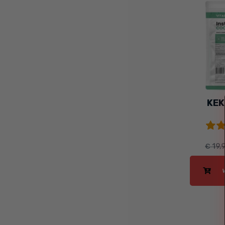
KEK
€ 19,