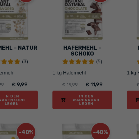
EHL - NATUR
HAFERMEHL -
SCHOKO
(3)
(5)
fermehl
1 kg Hafermehl
1 kg 
€ 9,99
€ 11,99
99
€ 19,99
€
IN DEN
IN DEN
WARENKORB
WARENKORB
LEGEN
LEGEN
-40%
-40%