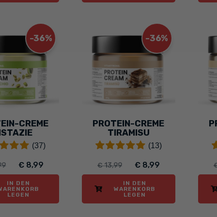
-36%
-36%
EIN-CREME
PROTEIN-CREME
P
ISTAZIE
TIRAMISU
(37)
(13)
€ 8,99
€ 8,99
99
€ 13,99
€
IN DEN
IN DEN
WARENKORB
WARENKORB
LEGEN
LEGEN