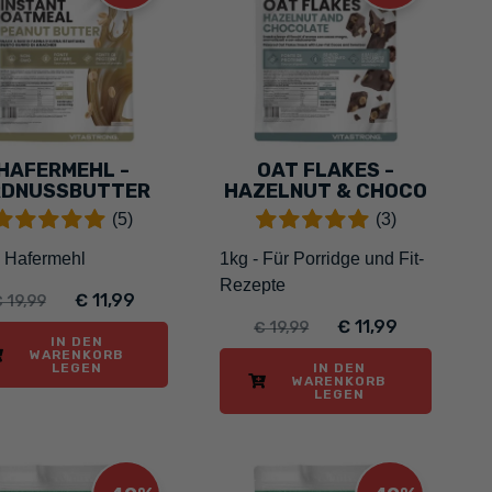
HAFERMEHL -
OAT FLAKES -
RDNUSSBUTTER
HAZELNUT & CHOCO
(5)
(3)
- Hafermehl
1kg - Für Porridge und Fit-
Rezepte
€ 11,99
 19,99
€ 11,99
€ 19,99
IN DEN
WARENKORB
LEGEN
IN DEN
WARENKORB
LEGEN