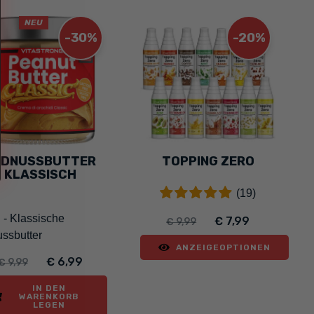
NEU
-30%
-20%
RDNUSSBUTTER
TOPPING ZERO
KLASSISCH
(19)
 - Klassische
€ 7,99
€ 9,99
ssbutter
ANZEIGEOPTIONEN
€ 6,99
€ 9,99
IN DEN
WARENKORB
LEGEN