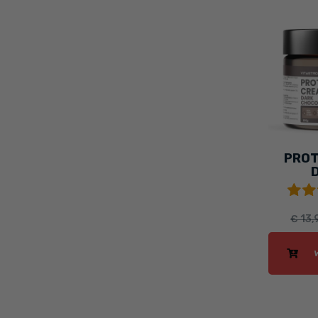
PROT
SC
€ 13,