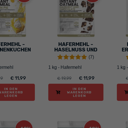
ERMEHL -
HAFERMEHL -
ONENKUCHEN
HASELNUSS UND
E
SCHOKOLADE
(7)
fermehl
1 kg - Hafermehl
1 kg 
€ 11,99
€ 11,99
99
€ 19,99
€
IN DEN
IN DEN
WARENKORB
WARENKORB
LEGEN
LEGEN