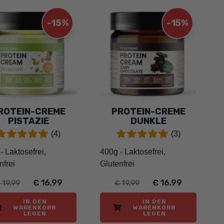
-15%
-15%
ROTEIN-CREME
PROTEIN-CREME
PISTAZIE
DUNKLE
SCHOKOLADE
(4)
(3)
- Laktosefrei,
400g - Laktosefrei,
nfrei
Glutenfrei
€ 16,99
€ 16,99
 19,99
€ 19,99
IN DEN
IN DEN
WARENKORB
WARENKORB
LEGEN
LEGEN