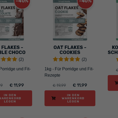
-40%
-40%
 FLAKES -
OAT FLAKES -
KO
BLE CHOCO
COOKIES
(2)
(2)
Porridge und Fit-
1kg - Für Porridge und Fit-
€
Rezepte
€ 11,99
€ 11,99
99
€ 19,99
IN DEN
IN DEN
WARENKORB
WARENKORB
LEGEN
LEGEN