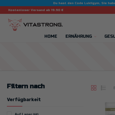
Du hast den Code Lukiigym, Sie h
Kostenloser Versand ab 19.90 €
HOME
ERNÄHRUNG
GES
Filtern nach
E
Verfügbarkeit
Auf Lager
(44)