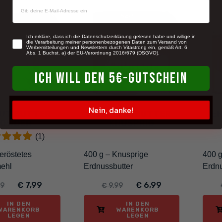
NEU
-20%
-30%
newsletter
Ich erkläre, dass ich die Datenschutzerklärung gelesen habe und willige in
die Verarbeitung meiner personenbezogenen Daten zum Versand von
Werbemitteilungen und Newslettern durch Vitastrong ein, gemäß Art. 6
Abs. 1 Buchst. a) der EU-Verordnung 2016/679 (DSGVO).
ICH WILL DEN 5€-GUTSCHEIN
Nein, danke!
UT BUTTER
ERDNUSSBUTTER
E
POWDER
KNUSPRIG
(1)
eröstetes
400 g – Knusprige
400 g
ehl
Erdnussbutter
Erdnu
€ 7,99
€ 6,99
99
€ 9,99
IN DEN
IN DEN
WARENKORB
WARENKORB
LEGEN
LEGEN