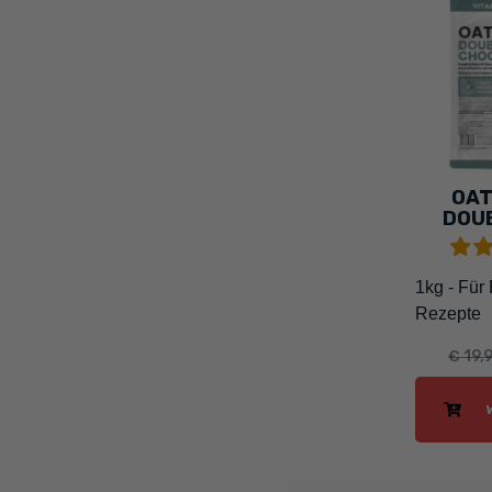
OAT
DOU
1kg - Für 
Rezepte
€ 19,