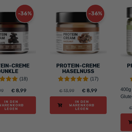
-36%
-36%
EIN-CREME
PROTEIN-CREME
P
DUNKLE
HASELNUSS
HOKOLADE
(18)
(17)
400g 
€ 8,99
€ 8,99
99
€ 13,99
Glute
IN DEN
IN DEN
WARENKORB
WARENKORB
€
LEGEN
LEGEN