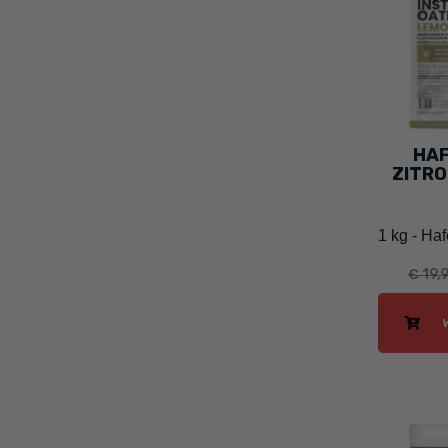
HAF
ZITR
1 kg - Ha
€ 19,