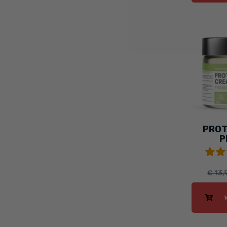
PROT
P
€ 13,