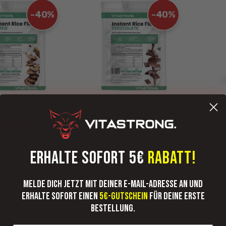
-40%
-40%
SEISMEHL
SCHOKOLADENREISMEHL
PR
(2)
(2)
250 g
€ 11,99
€ 11,99
99
€ 19,99
ERHALTE SOFORT 5€
RABATT!
Prote
IN DEN
IN DEN
WARENKORB
WARENKORB
LEGEN
LEGEN
Melde dich jetzt mit deiner E-Mail-Adresse an und
erhalte sofort einen
5€-Gutschein
für deine erste
Bestellung.