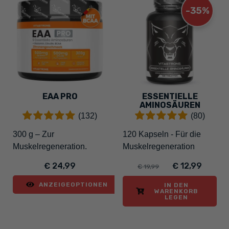
-35%
EAA PRO
ESSENTIELLE
AMINOSÄUREN
(132)
(80)
300 g – Zur
120 Kapseln - Für die
Muskelregeneration.
Muskelregeneration
€ 24,99
€ 12,99
€ 19,99
ANZEIGEOPTIONEN
IN DEN
WARENKORB
LEGEN