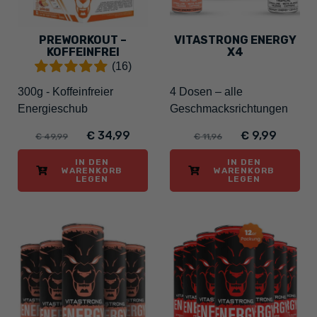
PREWORKOUT –
VITASTRONG ENERGY
KOFFEINFREI
X4
(16)
300g - Koffeinfreier
4 Dosen – alle
Energieschub
Geschmacksrichtungen
€ 34,99
€ 9,99
€ 49,99
€ 11,96
IN DEN
IN DEN
WARENKORB
WARENKORB
LEGEN
LEGEN