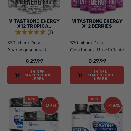
VITASTRONG ENERGY
VITASTRONG ENERGY
X12 TROPICAL
X12 BERRIES
(1)
330 ml pro Dose –
330 ml pro Dose –
Ananasgeschmack
Geschmack: Rote Früchte
€ 29,99
€ 29,99
IN DEN
IN DEN
WARENKORB
WARENKORB
LEGEN
LEGEN
NEU
NEU
-27%
-43%