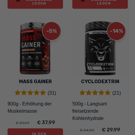
LEGEN
LEGEN
-5%
-14%
MASS GAINER
CYCLODEXTRIN
(31)
(21)
900g - Erhöhung der
500g - Langsam
Muskelmasse
freisetzende
Kohlenhydrate
€ 37,99
€ 39,99
€ 29,99
€ 34,99
IN DEN