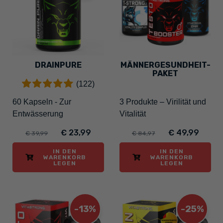
DRAINPURE
MÄNNERGESUNDHEIT-
PAKET
(122)
60 Kapseln - Zur
3 Produkte – Virilität und
Entwässerung
Vitalität
€ 23,99
€ 49,99
€ 39,99
€ 84,97
IN DEN
IN DEN
WARENKORB
WARENKORB
LEGEN
LEGEN
-13%
-25%