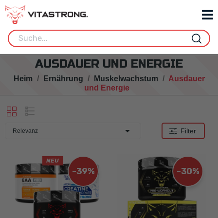
AUSDAUER UND ENERGIE
Heim
Ernährung
Muskelwachstum
Ausdauer
und Energie

Filter
Relevanz
NEU
-39%
-30%