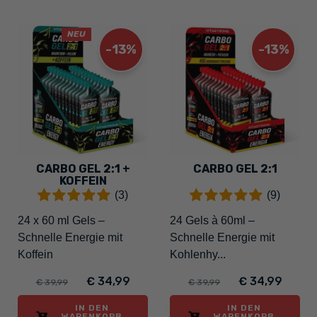
NEU
-13%
-13%
CARBO GEL 2:1 +
CARBO GEL 2:1
KOFFEIN
(3)
(9)
24 x 60 ml Gels –
24 Gels à 60ml –
Schnelle Energie mit
Schnelle Energie mit
Koffein
Kohlenhy...
€ 34,99
€ 34,99
€ 39,99
€ 39,99
IN DEN
IN DEN
WARENKORB
WARENKORB