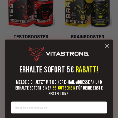
TESTOBOOSTER
BRAINBOOSTER
(195)
(130)
90 Kapseln - Steigert die
30 Tabletten –
Testosteronproduktion
Konzentration und
ERHALTE SOFORT 5€
RABATT!
mentale Fokuss...
€ 34,99
€ 39,99
€ 14,99
€ 19,99
Melde dich jetzt mit deiner E-Mail-Adresse an und
IN DEN
WARENKORB
erhalte sofort einen
5€-Gutschein
für deine erste
LEGEN
IN DEN
WARENKORB
Bestellung.
LEGEN