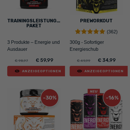
TRAININGSLEISTUNGS-
PREWORKOUT
PAKET
(362)
3 Produkte – Energie und
300g - Sofortiger
Ausdauer
Energieschub
€ 59,99
€ 34,99
€ 98,97
€ 49,99
ANZEIGEOPTIONEN
ANZEIGEOPTIONEN
NEU
-30%
-16%