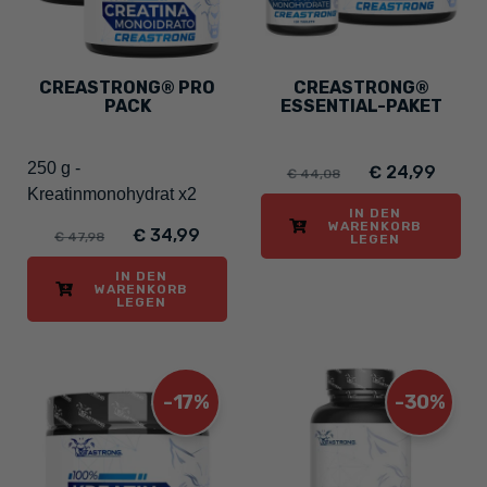
CREASTRONG® PRO
CREASTRONG®
PACK
ESSENTIAL-PAKET
250 g -
€ 24,99
€ 44,08
Kreatinmonohydrat x2
IN DEN
WARENKORB
€ 34,99
€ 47,98
LEGEN
IN DEN
WARENKORB
LEGEN
-17%
-30%