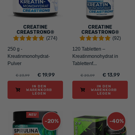
CREATINE
CREATINE
CREASTRONG®
CREASTRONG®
(274)
(92)
250 g -
120 Tabletten –
Kreatinmonohydrat-
Kreatinmonohydrat in
Pulver
Tablettenf...
€ 19,99
€ 13,99
€ 23,99
€ 20,09
IN DEN
IN DEN
WARENKORB
WARENKORB
LEGEN
LEGEN
NEU
-20%
-40%