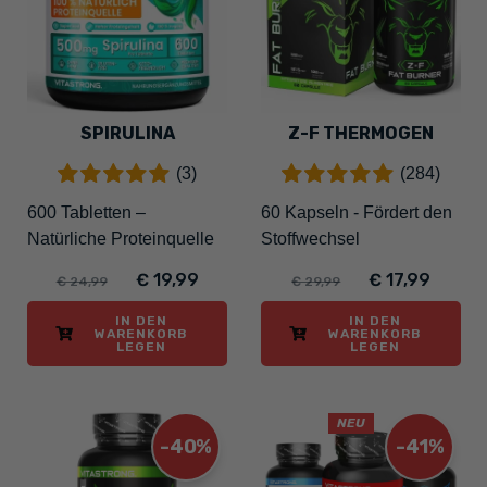
SPIRULINA
Z-F THERMOGEN
(3)
(284)
600 Tabletten –
60 Kapseln - Fördert den
Natürliche Proteinquelle
Stoffwechsel
€ 19,99
€ 17,99
€ 24,99
€ 29,99
IN DEN
IN DEN
WARENKORB
WARENKORB
LEGEN
LEGEN
NEU
-40%
-41%