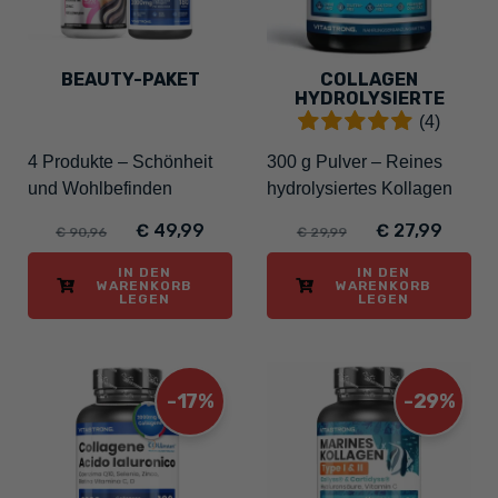
BEAUTY-PAKET
COLLAGEN
HYDROLYSIERTE
(4)
4 Produkte – Schönheit
300 g Pulver – Reines
und Wohlbefinden
hydrolysiertes Kollagen
€ 49,99
€ 27,99
€ 90,96
€ 29,99
IN DEN
IN DEN
WARENKORB
WARENKORB
LEGEN
LEGEN
-17%
-29%