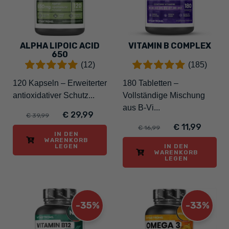
ALPHA LIPOIC ACID
VITAMIN B COMPLEX
650
(12)
(185)
120 Kapseln – Erweiterter
180 Tabletten –
antioxidativer Schutz...
Vollständige Mischung
aus B-Vi...
€ 29,99
€ 39,99
€ 11,99
€ 16,99
IN DEN
WARENKORB
LEGEN
IN DEN
WARENKORB
LEGEN
-35%
-33%