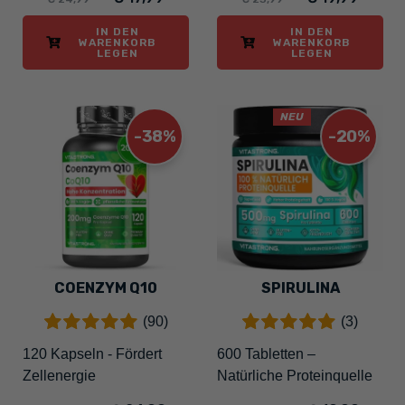
IN DEN
IN DEN
WARENKORB
WARENKORB
LEGEN
LEGEN
NEU
-38%
-20%
COENZYM Q10
SPIRULINA
(90)
(3)
120 Kapseln - Fördert
600 Tabletten –
Zellenergie
Natürliche Proteinquelle