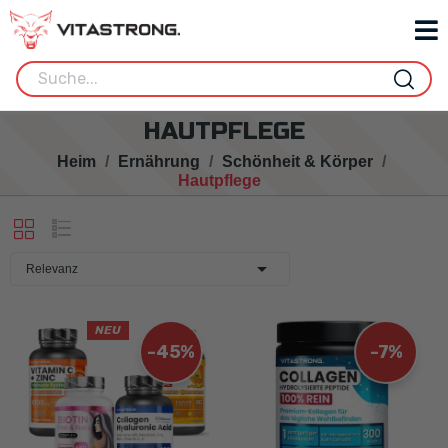
HAUTPFLEGE
Heim
Ernährung
Schönheit & Körper
Hautpflege

Relevanz
NEU
-45%
-7%