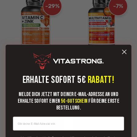
-29%
-7%
VITAMIN C + ZINK
MULTIVITAMIN
(92)
(214)
ERHALTE SOFORT 5€
RABATT!
150 Kapseln - Immun-
90 Kapseln -
und
Multivitaminpräparat in
Melde dich jetzt mit deiner E-Mail-Adresse an und
Knochenunterstützung
hoher Dosie...
erhalte sofort einen
5€-Gutschein
für deine erste
€ 11,99
€ 13,99
€ 16,99
€ 14,99
Bestellung.
IN DEN
IN DEN
WARENKORB
WARENKORB
LEGEN
LEGEN