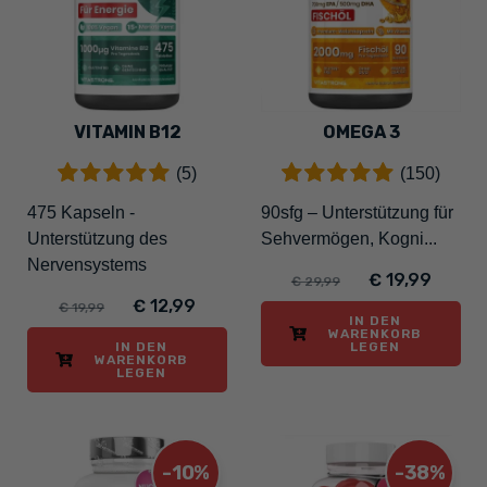
VITAMIN B12
OMEGA 3
(5)
(150)
475 Kapseln -
90sfg – Unterstützung für
Unterstützung des
Sehvermögen, Kogni...
Nervensystems
€ 19,99
€ 29,99
€ 12,99
€ 19,99
IN DEN
WARENKORB
IN DEN
LEGEN
WARENKORB
LEGEN
-10%
-38%