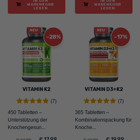
IN DEN
IN DEN
WARENKORB
WARENKORB
LEGEN
LEGEN
NEU
NEU
-28%
-17%
VITAMIN K2
VITAMIN D3+K2
(7)
(7)
450 Tabletten –
365 Tabletten –
Unterstützung der
Kombinationspackung für
Knochengesun...
Knoche...
€ 17,99
€ 19,99
€ 24,99
€ 23,99