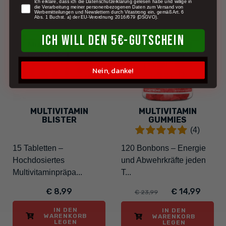
newsletter
Ich erkläre, dass ich die Datenschutzerklärung gelesen habe und willige in
die Verarbeitung meiner personenbezogenen Daten zum Versand von
Werbemitteilungen und Newslettern durch Vitastrong ein, gemäß Art. 6
NEU
Abs. 1 Buchst. a) der EU-Verordnung 2016/679 (DSGVO).
-38%
ICH WILL DEN 5€-GUTSCHEIN
Nein, danke!
MULTIVITAMIN
MULTIVITAMIN
BLISTER
GUMMIES
(4)
15 Tabletten –
120 Bonbons – Energie
Hochdosiertes
und Abwehrkräfte jeden
Multivitaminpräpa...
T...
€ 8,99
€ 14,99
€ 23,99
IN DEN
IN DEN
WARENKORB
WARENKORB
LEGEN
LEGEN