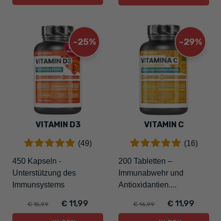
-25%
-29%
VITAMIN D3
VITAMIN C
(49)
(16)
450 Kapseln -
200 Tabletten –
Unterstützung des
Immunabwehr und
Immunsystems
Antioxidantien....
€ 11,99
€ 11,99
€ 15,99
€ 16,99