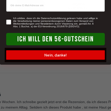
newsletter
Ich erkläre, dass ich die Datenschutzerklärung gelesen habe und willige in
die Verarbeitung meiner personenbezogenen Daten zum Versand von
Werbemitteilungen und Newslettern durch Vitastrong ein, gemäß Art. 6
Abs. 1 Buchst. a) der EU-Verordnung 2016/679 (DSGVO).
ICH WILL DEN 5€-GUTSCHEIN
Nein, danke!
G
e Wochen. Ich schreibe gezielt jetzt erst die Rezension, da ich dieses 
 zu meinem Alltag. Seitdem ich dieses Produkt habe , ist meine Haut ge