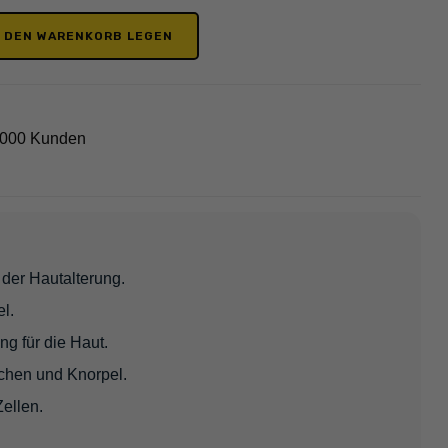
N DEN WARENKORB LEGEN
2000 Kunden
der Hautalterung.
l.
ng für die Haut.
chen und Knorpel.
Zellen.