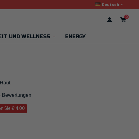
Deutsch
0
IT UND WELLNESS
ENERGY
 Haut
te Bewertungen
n Sie € 4,00