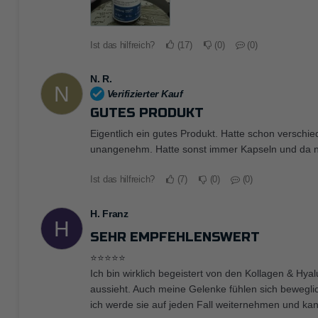
Ist das hilfreich?
17
0
0
N. R.
N
Verifizierter Kauf
GUTES PRODUKT
Eigentlich ein gutes Produkt. Hatte schon verschie
unangenehm. Hatte sonst immer Kapseln und da nie
Ist das hilfreich?
7
0
0
H. Franz
H
SEHR EMPFEHLENSWERT
⭐️⭐️⭐️⭐️⭐️
Ich bin wirklich begeistert von den Kollagen & Hy
aussieht. Auch meine Gelenke fühlen sich bewegli
ich werde sie auf jeden Fall weiternehmen und kan