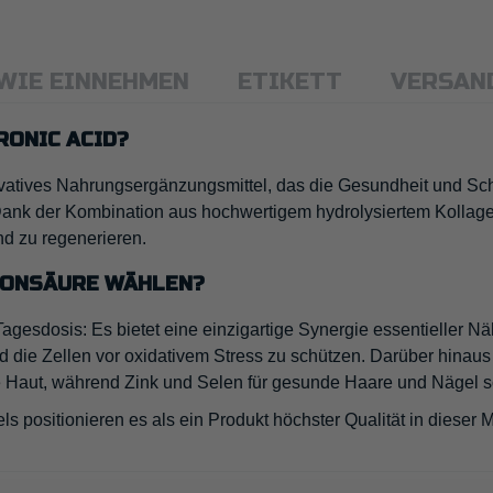
WIE EINNEHMEN
ETIKETT
VERSAN
RONIC ACID?
atives Nahrungsergänzungsmittel, das die Gesundheit und Sch
 Dank der Kombination aus hochwertigem hydrolysiertem Kollag
d zu regenerieren.
RONSÄURE WÄHLEN?
Tagesdosis: Es bietet eine einzigartige Synergie essentieller N
d die Zellen vor oxidativem Stress zu schützen. Darüber hinaus 
e Haut, während Zink und Selen für gesunde Haare und Nägel s
positionieren es als ein Produkt höchster Qualität in dieser M