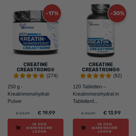
-17%
-30%
CREATINE
CREATINE
CREASTRONG®
CREASTRONG®
(274)
(92)
250 g -
120 Tabletten –
Kreatinmonohydrat-
Kreatinmonohydrat in
Pulver
Tablettenf...
€ 19,99
€ 13,99
€ 23,99
€ 20,09
IN DEN
IN DEN
WARENKORB
WARENKORB
LEGEN
LEGEN