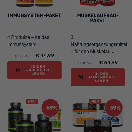
IMMUNSYSTEM-PAKET
MUSKELAUFBAU-
PAKET
4 Produkte – für das
3
Immunsystem
Nahrungsergänzungsmittel
– für den Muskelau...
€ 44,99
€ 85,96
€ 64,99
€ 88,97
IN DEN
WARENKORB
LEGEN
IN DEN
WARENKORB
LEGEN
NEU
NEU
-59%
-39%