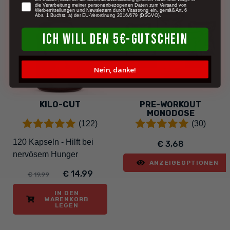
die Verarbeitung meiner personenbezogenen Daten zum Versand von
Werbemitteilungen und Newslettern durch Vitastrong ein, gemäß Art. 6
-25%
Abs. 1 Buchst. a) der EU-Verordnung 2016/679 (DSGVO).
ICH WILL DEN 5€-GUTSCHEIN
Nein, danke!
KILO-CUT
PRE-WORKOUT
MONODOSE
(122)
(30)
120 Kapseln - Hilft bei
€ 3,68
nervösem Hunger
ANZEIGEOPTIONEN
€ 14,99
€ 19,99
IN DEN
WARENKORB
LEGEN