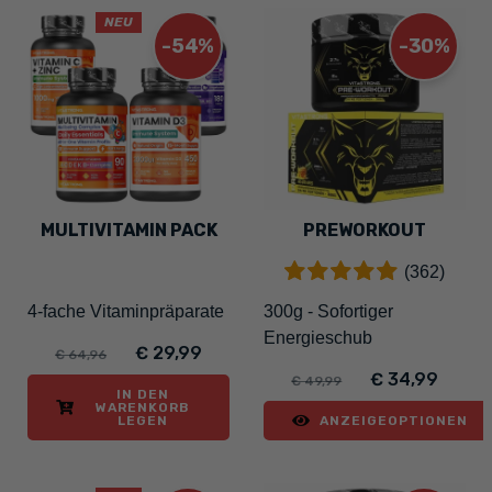
NEU
-54%
-30%
MULTIVITAMIN PACK
PREWORKOUT
(362)
4-fache Vitaminpräparate
300g - Sofortiger
Energieschub
€ 29,99
€ 64,96
€ 34,99
€ 49,99
IN DEN
WARENKORB
LEGEN
ANZEIGEOPTIONEN