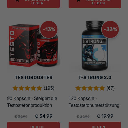
LEGEN
LEGEN
-13%
-33%
TESTOBOOSTER
T-STRONG 2.0
(195)
(67)
90 Kapseln - Steigert die
120 Kapseln -
Testosteronproduktion
Testosteronunterstützung
€ 34,99
€ 19,99
€ 39,99
€ 29,99
IN DEN
IN DEN