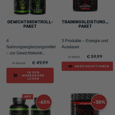
GEWICHTSKONTROLL-
TRAININGSLEISTUNGS-
PAKET
PAKET
4
3 Produkte – Energie und
Nahrungsergänzungsmittel
Ausdauer
– zur Gewichtskontr...
€ 59,99
€ 98,97
€ 49,99
€ 122,96
ANZEIGEOPTIONEN
IN DEN
WARENKORB
LEGEN
NEU
-63%
-30%