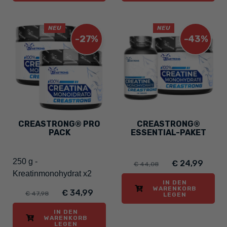
NEU
NEU
-27%
-43%
CREASTRONG® PRO
CREASTRONG®
PACK
ESSENTIAL-PAKET
250 g -
€ 24,99
€ 44,08
Kreatinmonohydrat x2
IN DEN
WARENKORB
€ 34,99
€ 47,98
LEGEN
IN DEN
WARENKORB
LEGEN