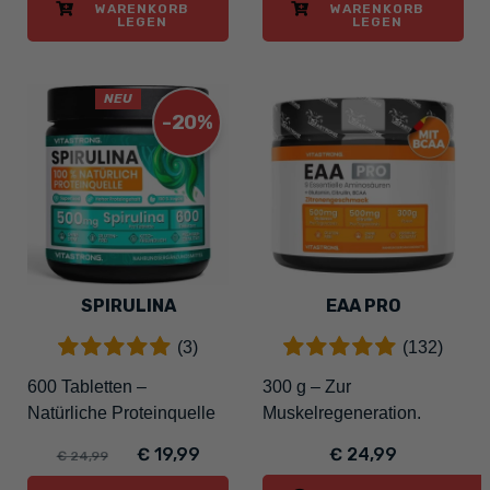
WARENKORB
WARENKORB
LEGEN
LEGEN
NEU
-20%
SPIRULINA
EAA PRO
(3)
(132)
600 Tabletten –
300 g – Zur
Natürliche Proteinquelle
Muskelregeneration.
€ 19,99
€ 24,99
€ 24,99