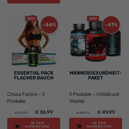
NEU
NEU
-46%
-41%
ESSENTIAL PACK
MÄNNERGESUNDHEIT-
FLACHER BAUCH
PAKET
Chiara Fazzini – 3
3 Produkte – Virilität und
Produkte
Vitalität
€ 36,99
€ 49,99
€ 67,97
€ 84,97
IN DEN
IN DEN
WARENKORB
WARENKORB