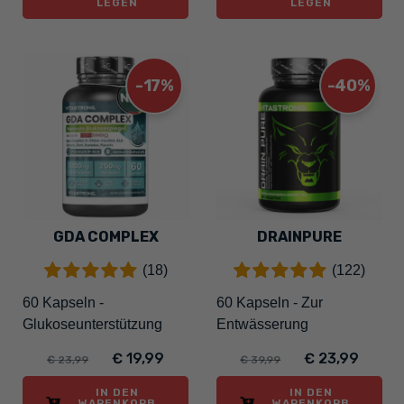
LEGEN
LEGEN
-17%
-40%
GDA COMPLEX
DRAINPURE
(18)
(122)
60 Kapseln -
60 Kapseln - Zur
Glukoseunterstützung
Entwässerung
€ 19,99
€ 23,99
€ 23,99
€ 39,99
IN DEN
IN DEN
WARENKORB
WARENKORB