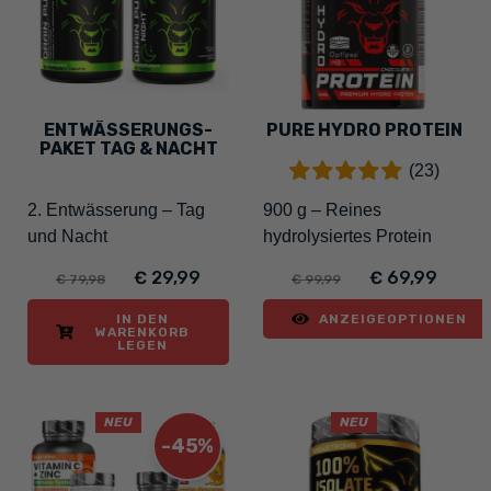
ENTWÄSSERUNGS-
PURE HYDRO PROTEIN
PAKET TAG & NACHT
(23)
2. Entwässerung – Tag
900 g – Reines
und Nacht
hydrolysiertes Protein
€ 29,99
€ 69,99
€ 79,98
€ 99,99
IN DEN
ANZEIGEOPTIONEN
WARENKORB
LEGEN
NEU
NEU
-45%