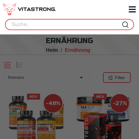
ERNÄHRUNG
Heim
Ernährung

Filter
Relevanz
NEU
NEU
-48%
-27%