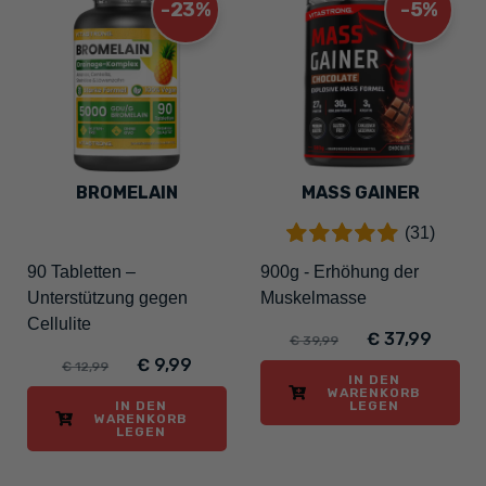
-23%
-5%
BROMELAIN
MASS GAINER
(31)
90 Tabletten –
900g - Erhöhung der
Unterstützung gegen
Muskelmasse
Cellulite
€ 37,99
€ 39,99
€ 9,99
€ 12,99
IN DEN
WARENKORB
IN DEN
LEGEN
WARENKORB
LEGEN