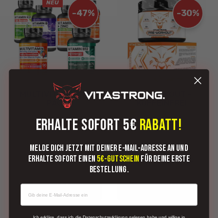
NEU
-47%
-30%
MULTIVITAMIN PRO
PREWORKOUT –
PACK
KOFFEINFREI
(16)
ERHALTE SOFORT 5€
RABATT!
6 Produkte – alle
300g - Koffeinfreier
Vitamine
Energieschub
Melde dich jetzt mit deiner E-Mail-Adresse an und
erhalte sofort einen
5€-Gutschein
für deine erste
€ 57,99
€ 34,99
€ 109,94
€ 49,99
Bestellung.
IN DEN
IN DEN
WARENKORB
WARENKORB
LEGEN
LEGEN
newsletter
Ich erkläre, dass ich die Datenschutzerklärung gelesen habe und willige in