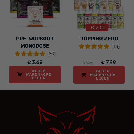
-€ 2,00
PRE-WORKOUT
TOPPING ZERO
MONODOSE
(19)
(30)
€ 3,68
€ 7,99
€ 9,99
IN DEN
IN DEN
WARENKORB
WARENKORB
LEGEN
LEGEN