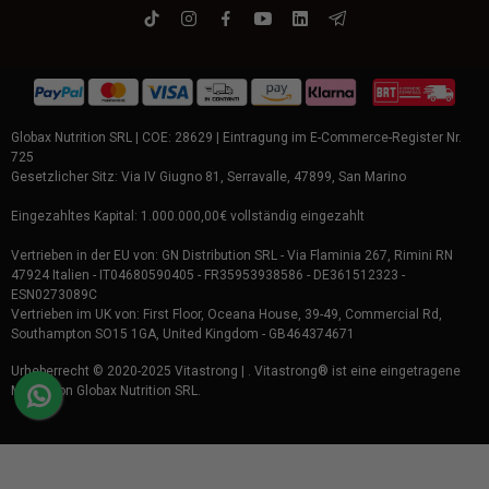
Globax Nutrition SRL | COE: 28629 | Eintragung im E-Commerce-Register Nr.
725
Gesetzlicher Sitz: Via IV Giugno 81, Serravalle, 47899, San Marino
Eingezahltes Kapital: 1.000.000,00€ vollständig eingezahlt
Vertrieben in der EU von: GN Distribution SRL - Via Flaminia 267, Rimini RN
47924 Italien - IT04680590405 - FR35953938586 - DE361512323 -
ESN0273089C
Vertrieben im UK von: First Floor, Oceana House, 39-49, Commercial Rd,
Southampton SO15 1GA, United Kingdom - GB464374671
Urheberrecht © 2020-2025 Vitastrong | . Vitastrong® ist eine eingetragene
Marke von Globax Nutrition SRL.