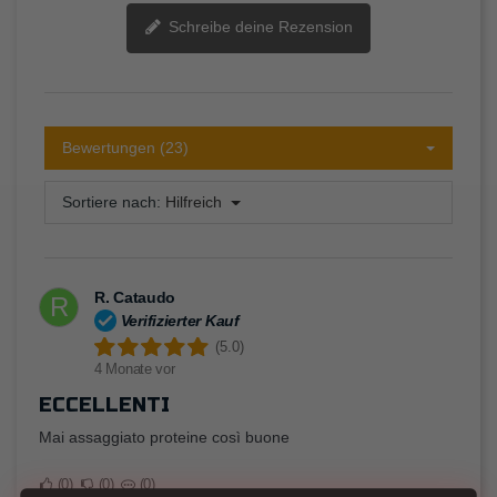
Schreibe deine Rezension
Bewertungen (23)
Sortiere nach:
Hilfreich
R. Cataudo
R
Verifizierter Kauf
(5.0)
4 Monate vor
ECCELLENTI
Mai assaggiato proteine così buone
0
0
0