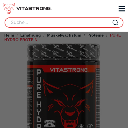
Heim
Ernährung
Muskelwachstum
Proteine
PURE
HYDRO PROTEIN