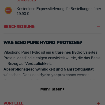
07-08-2026
Kostenlose Expresslieferung für Bestellungen über
19.90 €
remove
BESCHREIBUNG
WAS SIND PURE HYDRO PROTEINS?
Vitastrong Pure Hydro ist ein
ultrareines hydrolysiertes
Protein, das für diejenigen entwickelt wurde, die das Beste
in Bezug auf
Verdaulichkeit,
Absorptionsgeschwindigkeit und Nährstoffqualität
wünschen. Dank des
Hydrolyseprozesses
werden
Proteine „vorverdaut“, d. h. in kleinere Peptide aufgeteilt,
die vom Körper schnell aufgenommen werden können.
Mehr lesen
+
Abgerundet wird die Formel durch
DigeZyme®
, eine
patentierte Mischung aus Verdauungsenzymen, die die
add
VORTEILE