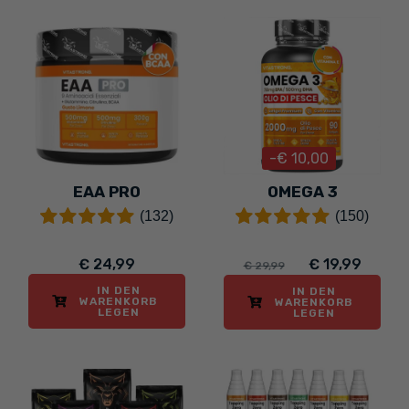
-€ 10,00
EAA PRO
OMEGA 3
(132)
(150)
€ 24,99
€ 19,99
€ 29,99
IN DEN
IN DEN
WARENKORB
WARENKORB
LEGEN
LEGEN