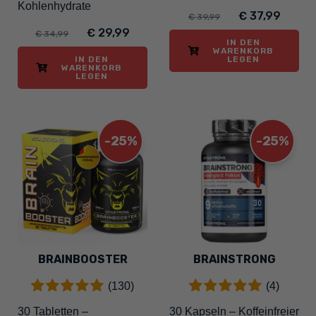
Kohlenhydrate
€ 37,99
€ 39,99
€ 29,99
€ 34,99
IN DEN
WARENKORB
IN DEN
LEGEN
WARENKORB
LEGEN
-25%
-25%
BRAINBOOSTER
BRAINSTRONG
(130)
(4)
30 Tabletten –
30 Kapseln – Koffeinfreier