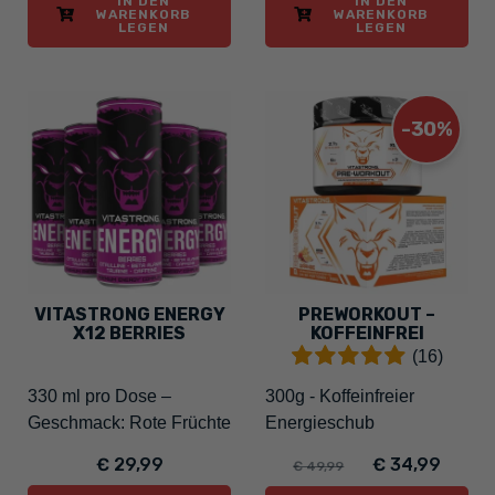
IN DEN
IN DEN
WARENKORB
WARENKORB
LEGEN
LEGEN
-30%
VITASTRONG ENERGY
PREWORKOUT –
X12 BERRIES
KOFFEINFREI
(16)
330 ml pro Dose –
300g - Koffeinfreier
Geschmack: Rote Früchte
Energieschub
€ 29,99
€ 34,99
€ 49,99