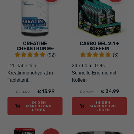
CREATINE
CARBO GEL 2:1 +
CREASTRONG®
KOFFEIN
(92)
(3)
120 Tabletten –
24 x 60 ml Gels –
Kreatinmonohydrat in
Schnelle Energie mit
Tablettenf...
Koffein
€ 13,99
€ 34,99
€ 20,09
€ 39,99
IN DEN
IN DEN
WARENKORB
WARENKORB
LEGEN
LEGEN