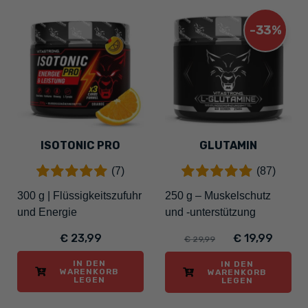
-33%
ISOTONIC PRO
GLUTAMIN
(7)
(87)
300 g | Flüssigkeitszufuhr
250 g – Muskelschutz
und Energie
und -unterstützung
€ 23,99
€ 19,99
€ 29,99
IN DEN
IN DEN
WARENKORB
WARENKORB
LEGEN
LEGEN