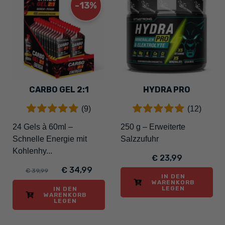
-13%
CARBO GEL 2:1
HYDRA PRO
(9)
(12)
24 Gels à 60ml –
250 g – Erweiterte
Schnelle Energie mit
Salzzufuhr
Kohlenhy...
€ 23,99
€ 34,99
€ 39,99
IN DEN
WARENKORB
LEGEN
IN DEN
WARENKORB
LEGEN