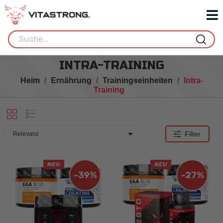
INTRA-TRAINING
Heim
Ernährung
Trainingseinheiten
Intra-
Training

Filter
Relevanz
NEU
NEU
-39%
-27%