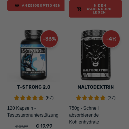
ANZEIGEOPTIONEN
IN DEN
WARENKORB
LEGEN
-33%
-4%
T-STRONG 2.0
MALTODEXTRIN
(67)
(37)
120 Kapseln -
750g - Schnell
Testosteronunterstützung
absorbierende
Kohlenhydrate
€ 19,99
€ 29,99