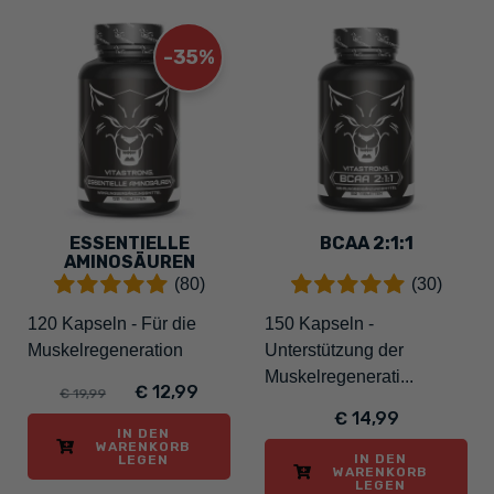
-35%
ESSENTIELLE
BCAA 2:1:1
AMINOSÄUREN
(80)
(30)
120 Kapseln - Für die
150 Kapseln -
Muskelregeneration
Unterstützung der
Muskelregenerati...
€ 12,99
€ 19,99
€ 14,99
IN DEN
WARENKORB
IN DEN
LEGEN
WARENKORB
LEGEN