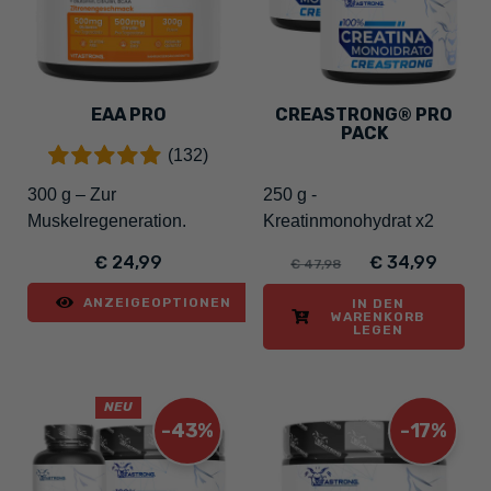
EAA PRO
CREASTRONG® PRO
PACK
(132)
300 g – Zur
250 g -
Muskelregeneration.
Kreatinmonohydrat x2
€ 24,99
€ 34,99
€ 47,98
ANZEIGEOPTIONEN
IN DEN
WARENKORB
LEGEN
NEU
-43%
-17%