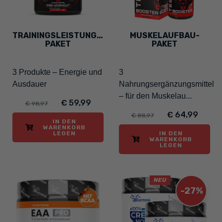
TRAININGSLEISTUNGS-
MUSKELAUFBAU-
PAKET
PAKET
3 Produkte – Energie und
3
Ausdauer
Nahrungsergänzungsmittel
– für den Muskelau...
€ 59,99
€ 98,97
€ 64,99
€ 88,97
IN DEN
WARENKORB
LEGEN
IN DEN
WARENKORB
LEGEN
NEU
-27%