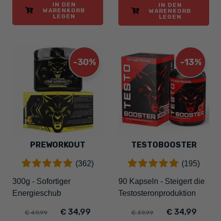
IN DEN
IN DEN
WARENKORB
WARENKORB
LEGEN
LEGEN
-30%
-13%
PREWORKOUT
TESTOBOOSTER
(362)
(195)
300g - Sofortiger
90 Kapseln - Steigert die
Energieschub
Testosteronproduktion
€ 34,99
€ 34,99
€ 49,99
€ 39,99