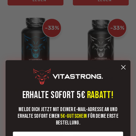
-33%
-33%
ZMA
L-ARGININE
(148)
(59)
ERHALTE SOFORT 5€
RABATT!
120 Kapseln - Erweiterte
120 Kapseln - Fördert die
Energieunterstützung
Sauerstoffversorgung
Melde dich jetzt mit deiner E-Mail-Adresse an und
erhalte sofort einen
5€-Gutschein
für deine erste
€ 9,99
€ 19,99
€ 14,99
€ 29,99
Bestellung.
IN DEN
IN DEN
WARENKORB
WARENKORB