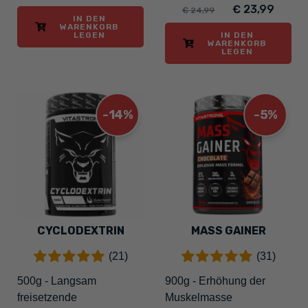
€ 23,99
€ 24,99
IN DEN
WARENKORB
LEGEN
IN DEN
WARENKORB
LEGEN
-14%
-5%
CYCLODEXTRIN
MASS GAINER
(21)
(31)
500g - Langsam
900g - Erhöhung der
freisetzende
Muskelmasse