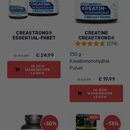
CREASTRONG®
CREATINE
ESSENTIAL-PAKET
CREASTRONG®
(274)
250 g -
€ 24,99
€ 44,08
Kreatinmonohydrat-
IN DEN
Pulver
WARENKORB
LEGEN
€ 19,99
€ 23,99
IN DEN
WARENKORB
LEGEN
NEU
-30%
-13%