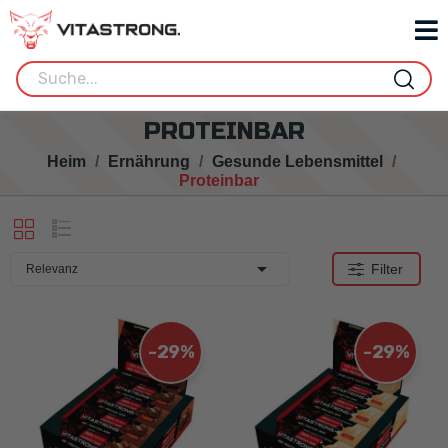
PROTEINBAR
Heim
Ernährung
Gesunde Lebensmittel
Proteinbar

Filter
Relevanz
-29%
-29%