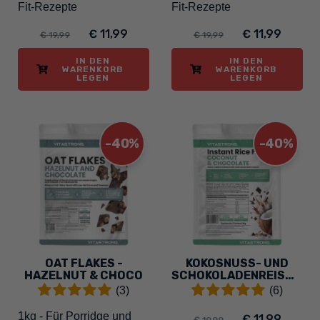
Fit-Rezepte
Fit-Rezepte
€ 11,99
€ 11,99
€ 19,99
€ 19,99
IN DEN
IN DEN
WARENKORB
WARENKORB
LEGEN
LEGEN
-40%
-40%
OAT FLAKES -
KOKOSNUSS- UND
HAZELNUT & CHOCO
SCHOKOLADENREISMEHL
(3)
(6)
1kg - Für Porridge und
€ 11,99
€ 19,99