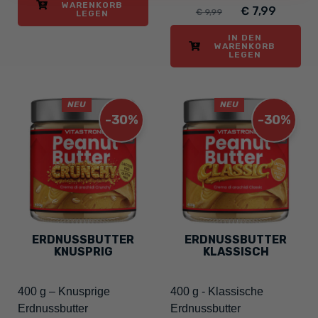
WARENKORB
€ 7,99
€ 9,99
LEGEN
IN DEN
WARENKORB
LEGEN
NEU
NEU
-30%
-30%
ERDNUSSBUTTER
ERDNUSSBUTTER
KNUSPRIG
KLASSISCH
400 g – Knusprige
400 g - Klassische
Erdnussbutter
Erdnussbutter