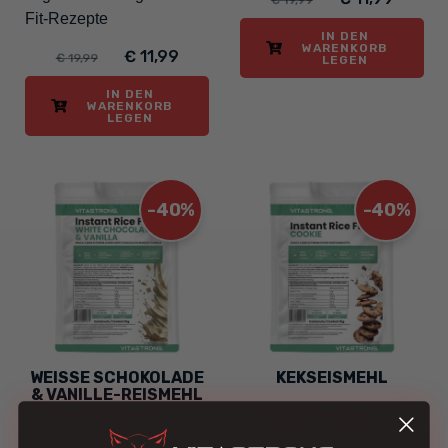
Fit-Rezepte
IN DEN
WARENKORB
€ 11,99
€ 19,99
LEGEN
IN DEN
WARENKORB
LEGEN
-40%
-40%
WEISSE SCHOKOLADE
KEKSEISMEHL
& VANILLE-REISMEHL
(4)
(2)