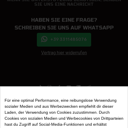
SIE UNS EINE NACHRICHT
HABEN SIE EINE FRAGE?
SCHREIBEN SIE UNS AUF WHATSAPP
+39 3311485076
Vertrag hier widerrufen
Für eine optimal Performance, eine reibungslose Verwendung
sozialer Medien und aus Werbezwecken empfiehlt dir dieser
Laden, der Verwendung von Cookies zuzustimmen. Durch
Cookies von sozialen Medien und Werbecookies von Drittparteien
Globax Nutrition SRL | COE: 28629 | Eintragung im E-Commerce-Register Nr.
725
hast du Zugriff auf Social-Media-Funktionen und erhältst