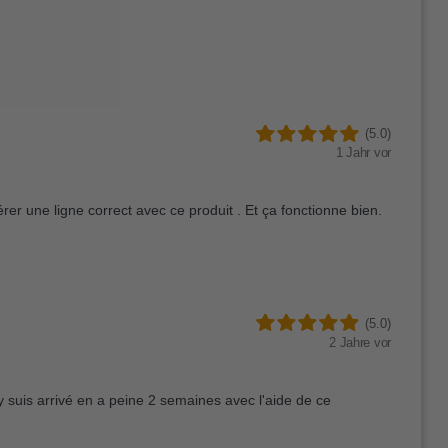
(5.0)
1 Jahr vor
érer une ligne correct avec ce produit . Et ça fonctionne bien.
(5.0)
2 Jahre vor
'y suis arrivé en a peine 2 semaines avec l'aide de ce