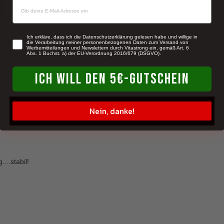
newsletter
Ich erkläre, dass ich die Datenschutzerklärung gelesen habe und willige in
die Verarbeitung meiner personenbezogenen Daten zum Versand von
Werbemitteilungen und Newslettern durch Vitastrong ein, gemäß Art. 6
Abs. 1 Buchst. a) der EU-Verordnung 2016/679 (DSGVO).
ICH WILL DEN 5€-GUTSCHEIN
Nein, danke!
...stabil!