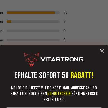
96
ent
9
ut
0
tel
0
rm
0
ar
ERHALTE SOFORT 5€
RABATT!
Melde dich jetzt mit deiner E-Mail-Adresse an und
erhalte sofort einen
5€-Gutschein
für deine erste
Bestellung.