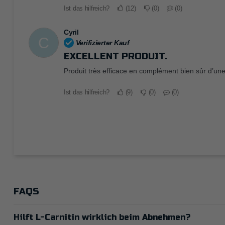
Ist das hilfreich?
12
0
0
Cyril
C
Verifizierter Kauf
EXCELLENT PRODUIT.
Produit très efficace en complément bien sûr d’un
Ist das hilfreich?
9
0
0
FAQS
Hilft L-Carnitin wirklich beim Abnehmen?