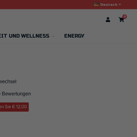
Deutsch
0
IT UND WELLNESS
ENERGY
fwechsel
te Bewertungen
en Sie € 12,00