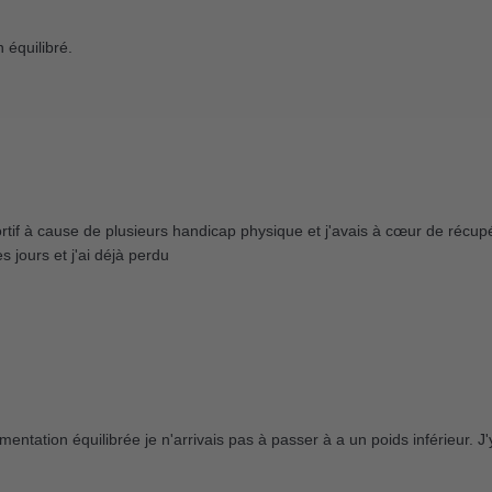
n équilibré.
portif à cause de plusieurs handicap physique et j'avais à cœur de récup
 jours et j'ai déjà perdu
mentation équilibrée je n'arrivais pas à passer à a un poids inférieur. J