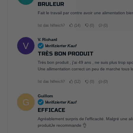
BRULEUR
Fait le travail par contre avoir une alimentation bie
Ist das hilfreich?
14
0
0
V. Richard
V
Verifizierter Kauf
TRÈS BON PRODUIT
Très bon produit , j'ai 49 ans , ne suis plus trop s
Une allimentation correct un peu de marche tous les
Ist das hilfreich?
12
0
0
Guillom
G
Verifizierter Kauf
EFFICACE
Agréablement surpris de l'efficacité. Malgré une ali
produitJe recommande 👌