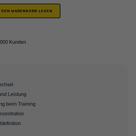
N DEN WARENKORB LEGEN
2000 Kunden
wechsel
und Leistung
ng beim Training
onzentration
ldefinition