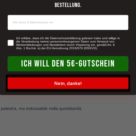
0
tel
Bestellung.
0
rm
0
ar
newsletter
Ich erkläre, dass ich die Datenschutzerklärung gelesen habe und willige in
die Verarbeitung meiner personenbezogenen Daten zum Versand von
Werbemitteilungen und Newslettern durch Vitastrong ein, gemäß Art. 6
Abs. 1 Buchst. a) der EU-Verordnung 2016/679 (DSGVO).
ICH WILL DEN 5€-GUTSCHEIN
Nein, danke!
a palestra, ma indossabile nella quotidianità