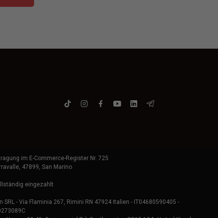
intragung im E-Commerce-Register Nr. 725
rravalle, 47899, San Marino
llständig eingezahlt
on SRL - Via Flaminia 267, Rimini RN 47924 Italien - IT04680590405 -
N0273089C