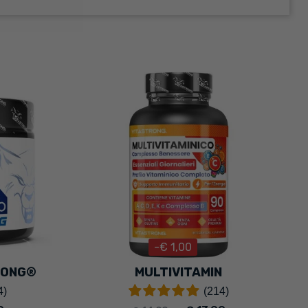
-€ 1,00
RONG®
MULTIVITAMIN
4)
(214)