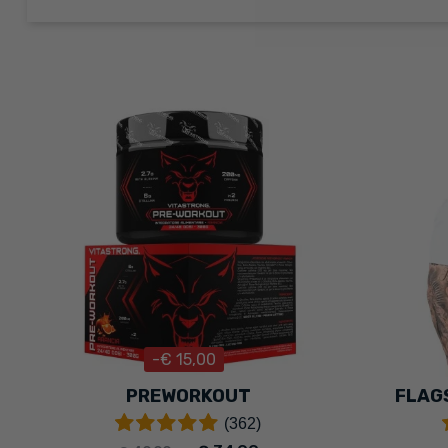
-€ 15,00
PREWORKOUT
FLAGS
(362)