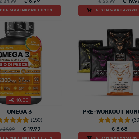
€ 6,99
€ 19,9
€ 24,99
€ 23,99
 DEN WARENKORB LEGEN
IN DEN WARENKORB
-€ 10,00
OMEGA 3
PRE-WORKOUT MON
(150)
(30
€ 19,99
€ 3,68
€ 29,99
IN DEN WARENKORB
 DEN WARENKORB LEGEN